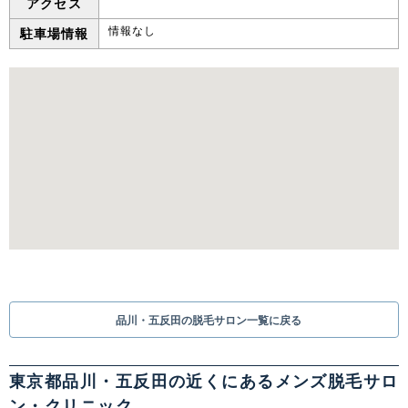
アクセス
情報なし
駐車場情報
中国・四国
鳥取県
島根県
岡山県
広島県
山口県
徳島県
香川県
愛媛県
高知県
九州・沖縄
福岡県
佐賀県
長崎県
熊本県
大分県
宮崎県
鹿児島県
沖縄県
品川・五反田の脱毛サロン一覧に戻る
東京都品川・五反田の近くにあるメンズ脱毛サロ
ン・クリニック