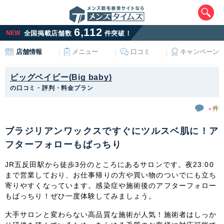
6,112
NEW
全国掲載店舗数
件突破！
メニュー
口コミ
キャンペーン
店舗情報
ビッグベイビー(Big baby)
の口コミ・評判・料金プラン
-
件
ブラジリアンワックスですぐにツルスベ肌に！ア
エリアから最寄りサロンを探す
フターフォローもばっちり
北海道・東北
JR五反田駅から徒歩3分のところにあるサロンです。夜23:00
まで営業しており、お仕事帰りの方や買い物のついでにも立ち
北海道
青森県
岩手県
宮城県
寄りやすくなっています。感染症や施術後のアフターフォロー
もばっちり！ぜひ一度体験してみましょう。
秋田県
山形県
福島県
大手サロンと変わらない高品質な施術が人気！施術者はしっか