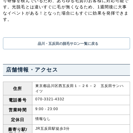
り研修を積んでいるため、あらゆる毛質のお客様に対応可能で
関東
す。光脱毛とは違いすぐに毛が無くなるため、1週間後に大事
なイベントがある！となった場合にもすぐに効果を発揮できま
茨城県
栃木県
群馬県
埼玉県
す。
千葉県
東京都
神奈川県
品川・五反田の脱毛サロン一覧に戻る
中部
新潟県
富山県
石川県
福井県
店舗情報・アクセス
山梨県
長野県
岐阜県
静岡県
東京都品川区西五反田１－２６－２ 五反田サンハ
愛知県
住所
イツ
070-3321-4332
電話番号
関西
9:00 - 23:00
営業時間
滋賀県
京都府
大阪府
兵庫県
情報なし
定休日
JR五反田駅徒歩3分
最寄り駅/
奈良県
三重県
和歌山県