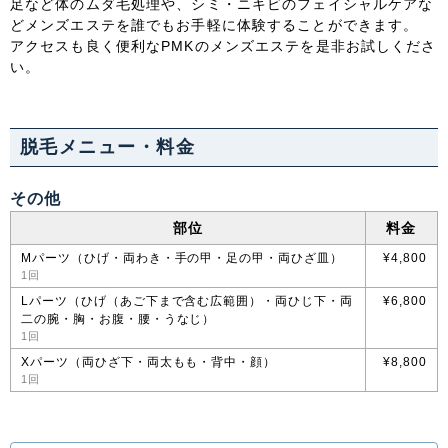
足など体のムダ毛処理や、シミ・ニキビのフェイシャルケアな
どメンズエステを誰でもお手軽に体験することができます。
アクセスも良く便利なPMKのメンズエステを是非お試しくださ
中国・四国
い。
鳥取県
島根県
岡山県
広島県
山口県
徳島県
香川県
愛媛県
脱毛メニュー・料金
高知県
その他
部位
料金
九州・沖縄
Mパーツ（ひげ・両わき・手の甲・足の甲・両ひざ皿）
¥4,800
1回
福岡県
佐賀県
長崎県
熊本県
Lパーツ（ひげ（あご下まで含む広範囲）・両ひじ下・両
¥6,800
二の腕・胸・お腹・腰・うなじ）
大分県
宮崎県
鹿児島県
沖縄県
1回
Xパーツ（両ひざ下・両太もも・背中・顔）
¥8,800
1回