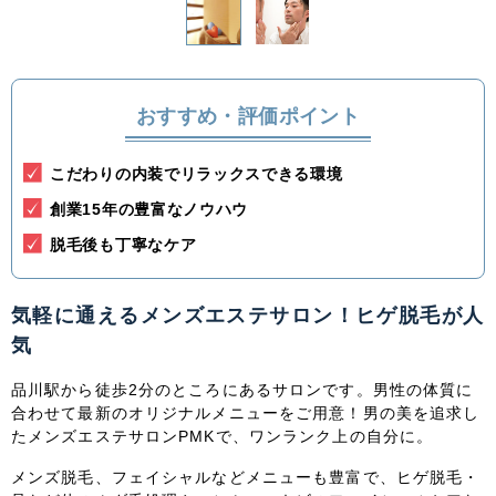
関東
茨城県
栃木県
群馬県
埼玉県
おすすめ・評価ポイント
千葉県
東京都
神奈川県
こだわりの内装でリラックスできる環境
中部
創業15年の豊富なノウハウ
新潟県
富山県
石川県
福井県
脱毛後も丁寧なケア
山梨県
長野県
岐阜県
静岡県
気軽に通えるメンズエステサロン！ヒゲ脱毛が人
愛知県
気
品川駅から徒歩2分のところにあるサロンです。男性
の体質に
関西
合わせて最新のオリジナルメニューをご用意！男の美を追求し
滋賀県
京都府
大阪府
兵庫県
たメンズエステサロンPMKで、ワンランク上の自分に。
メンズ脱毛、フェイシャルなどメニューも豊富で、ヒゲ脱毛・
奈良県
三重県
和歌山県