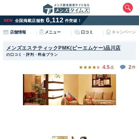
6,112
NEW
全国掲載店舗数
件突破！
メニュー
口コミ
キャンペーン
店舗情報
メンズエステティックPMK(ピーエムケー)品川店
の口コミ・評判・料金プラン
4.5
2
点
件
エリアから最寄りサロンを探す
北海道・東北
北海道
青森県
岩手県
宮城県
秋田県
山形県
福島県