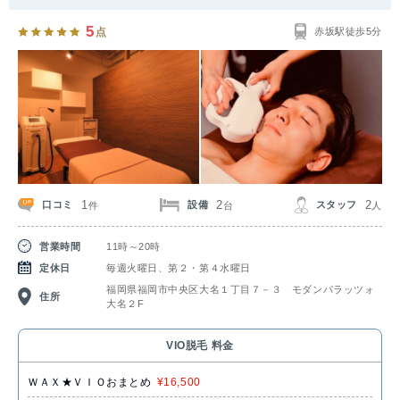
5
点
赤坂駅徒歩5分
1
2
2
口コミ
設備
スタッフ
件
台
人
営業時間
11時～20時
定休日
毎週火曜日、第２・第４水曜日
福岡県福岡市中央区大名１丁目７－３ モダンパラッツォ
住所
大名２F
VIO脱毛 料金
ＷＡＸ★ＶＩＯおまとめ
¥16,500