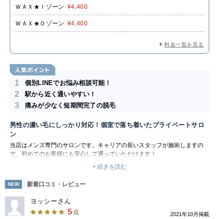
ＷＡＸ★Ｉゾーン
¥4,400
ＷＡＸ★Ｏゾーン
¥4,400
料金一覧を見る
1
個別LINEでお悩み相談可能！
2
駅から近く通いやすい！
3
痛みが少なく短期間完了の脱毛
男性の濃い毛にしっかり対応！個室で落ち着いたプライベートサロ
ン
当店はメンズ専門のサロンです。キャリアの長いスタッフが施術しますの
で、初めてのお客様にも安心して通っていただけます！
脱毛は肌のメカニズムに沿ったつるつる美肌脱毛！国産のワックスを使った
+ 続きを読む
脱毛では、痛みと肌への負担を最大限に軽減します。全身脱毛/VIO/ヒゲ/脚/
背中など、お客様が気になっている部位をしっかりケアしましょう。最短
新着口コミ・レビュー
NEW
10分のヒゲ脱毛は、髭剃りで肌が荒れる、手入れが面倒…というお客様に
おすすめです！お試しも可能なので、お気軽にご相談くださいね。
ヨッシーさん
施術は個室で行うため、誰にも会わずにプライバシーへの配慮もしっかり！
5
点
2021年10月掲載
無理な勧誘もなく、リラックスしてお過ごしください。