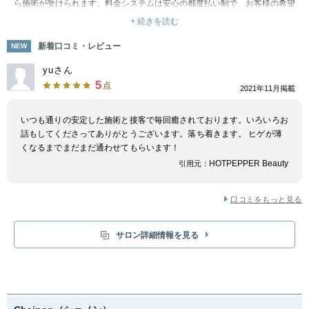
ら施術が受けられます。料金システムは安心の都度払い制で、お客様の希望
に合わせたプランを組むことが可能です。照射部位はより広い範囲に設定し
+ 続きを読む
ており、プランも顔やヒゲなど細かい部位の設定をしていないため、ヒゲ部
位も喉から顔全体もまとめて照射することが出来ます。お仕事終わりの時間
新着口コミ・レビュー
NEW
帯にも通いやすく、便利なサロンです。
yuさん
5
点
2021年11月掲載
いつも通りの安定した施術と接客で毎回癒されております。いろいろお
話もしてくださってありがとうございます。落ち着きます。 ヒゲが薄
くなるまでまだまだ通わせてもらいます！
HOTPEPPER Beauty
引用元：
口コミをもっと見る
サロン詳細情報を見る