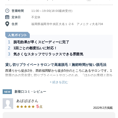
営業時間
11:00～19:00(18:00最終受付)
定休日
不定休
住所
福岡県福岡市中央区大名１-2-6 アメニティ大名704
1
脱毛効果が早くスピーディーに完了
2
1回ごとの都度払いに対応！
3
気さくなスタッフでリラックスできる雰囲気
貸し切りプライベートサロンで高速脱毛！施術時間が短い脱毛法
西通りから徒歩2分、西鉄福岡駅から徒歩5分のところにあるサロンです。1
部屋のみの完全貸し切りプライベートサロンのため、「ほかのお客様と顔を
合わせたくない」「ゆったり落ち着いた時間を過ごしたい」という方におす
+ 続きを読む
すめですよ。お客様の中でも男性の会員は8割以上の比率なので、脱毛に通
いづらいという方も気軽に利用できます。
新着口コミ・レビュー
NEW
脱毛には最新美肌脱毛機を導入しており、痛みがほぼ無いのが特徴です。男
性特有の濃いヒゲや太い毛にもしっかり対応しているため、カミソリ負けで
あばばばさん
お悩みの方も必見！脱毛でツルツルの美肌を手に入れましょう。
5
点
2022年2月掲載
脱毛の施術前には、スタッフが丁寧にカウンセリングを行います。きさくな
対応が好評で、緊張せずリラックスして過ごせます！お客様のリピート率も