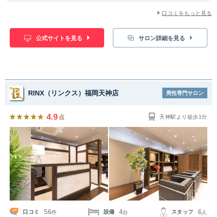
口コミをもっと見る
公式サイトを見る
サロン詳細を見る
RINX（リンクス）福岡天神店
男性専門サロン
4.9
点
天神駅より徒歩1分
56
4
6
口コミ
設備
スタッフ
件
台
人