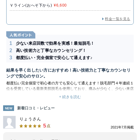
Ｖライン(おへそ下から)
¥6,600
料金一覧を見る
1
少ない来店回数で効果を実感！最短脱毛！
2
高い技術力と丁寧なカウンセリング！
3
都度払い・完全個室で安心して通えます♪
結果を早く出したい方におすすめ！高い技術力と丁寧なカウンセリ
ングで安心のサロン。
都度払い完全個室で初心者の方でも安心して通えます！脱毛部門４年連続１
位を受賞している最新美肌脱毛を使用しており、痛みが少なく、少ない来店
回数で脱毛効果を実感できます！
+ 続きを読む
理由として、最新美肌脱毛機だけではなく、スタッフの技術力にも自信があ
り、カウンセリングも丁寧で体毛や体質に合わせた最適な施術を務めている
新着口コミ・レビュー
NEW
ためです。
個室の落ち着いた雰囲気の中、リラックスして施術を受けられます。女性ス
りょうさん
タッフがメインとなりますが、男性のお客様から多くのご紹介をいただいて
5
点
2021年7月掲載
います。