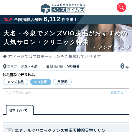
6,112
NEW
全国掲載店舗数
件突破！
大名・今泉でメンズVIO脱毛がおすすめの
人気サロン・クリニック特集
-
メンズタイムズ
◆ 本ページではプロモーションをご掲載しております
6
大名・今泉
VIO脱毛
エリア
脱毛部位
件
脱毛部位で絞り込み
エリアから最寄りサロンを探す
メンズ脱毛
VIO脱毛
足脱毛
エリアで絞り込み
変更する
北海道・東北
北海道
青森県
岩手県
宮城県
標準（すべて）
秋田県
山形県
福島県
エミナルクリニックメンズ福岡天神院天神サザン