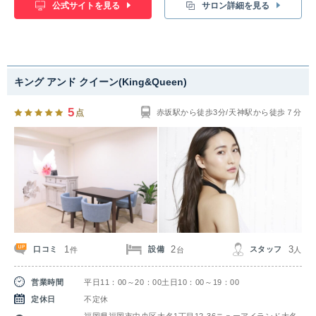
公式サイトを見る
サロン詳細を見る
キング アンド クイーン(King&Queen)
5
点
赤坂駅から徒歩3分/天神駅から徒歩７分
1
2
3
口コミ
設備
スタッフ
件
台
人
営業時間
平日11：00～20：00土日10：00～19：00
定休日
不定休
福岡県福岡市中央区大名1丁目12-36ニューアイランド大名