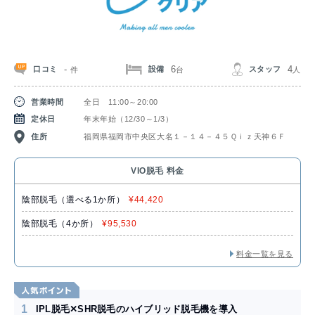
-
6
4
口コミ
設備
スタッフ
件
台
人
営業時間
全日 11:00～20:00
定休日
年末年始（12/30～1/3）
住所
福岡県福岡市中央区大名１－１４－４５Ｑｉｚ天神６Ｆ
VIO脱毛 料金
陰部脱毛（選べる1か所）
¥44,420
陰部脱毛（4か所）
¥95,530
料金一覧を見る
1
IPL脱毛✕SHR脱毛のハイブリッド脱毛機を導入