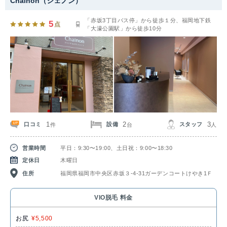
Chainon（シェノン）
「赤坂3丁目バス停」から徒歩１分、福岡地下鉄
5
点
「大濠公園駅」から徒歩10分
1
2
3
口コミ
設備
スタッフ
件
台
人
営業時間
平日：9:30〜19:00、土日祝：9:00〜18:30
定休日
木曜日
住所
福岡県福岡市中央区赤坂３-4-31ガーデンコートけやき1Ｆ
VIO脱毛 料金
お尻
¥5,500