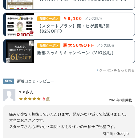
￥8,100
メンズ脱毛
新規クーポン
【スタートプラン】顔・ヒゲ脱毛3回
《82%OFF》
最大50%OFF
メンズ脱毛
新規クーポン
陰部スッキリキャンペーン（VIO脱毛）
クーポンをもっと見る
新着口コミ・レビュー
NEW
s eさん
5
点
2026年3月掲載
痛みが少なく施術していただけます。髭がかなり減って若返りました。
本当におススメです。
スタッフさんも爽やか・親切・話しやすいの三拍子で完璧です。
Google
引用元：