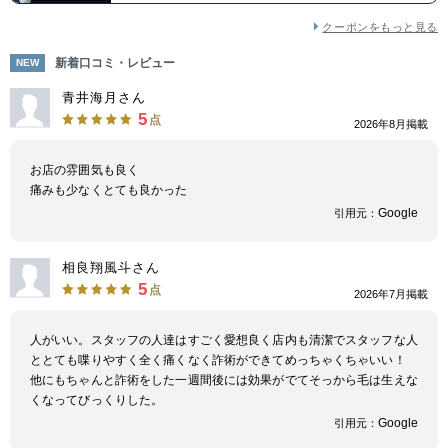
クーポンをもっと見る
新着口コミ・レビュー
NEW
青井海月さん
5
点
2026年8月掲載
お店の雰囲気も良く
痛みも少なくとても良かった
Google
引用元：
相良翔風斗さん
5
点
2026年7月掲載
人がいい。スタッフの人達はすごく愛想良く店内も清潔でスタッフな人
ととても喋りやすく全く痛くなく詐術ができてめっちゃくちゃいい！
他にもちゃんと詐術をした一週間後には効果がでてそっから毛は生えな
くなってびっくりした。
Google
引用元：