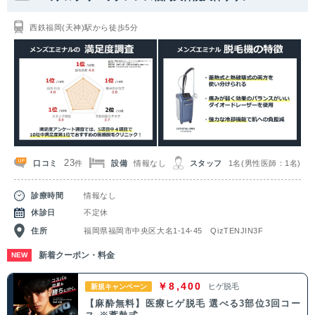
関東
西鉄福岡(天神)駅から徒歩5分
茨城県
栃木県
群馬県
埼玉県
千葉県
東京都
神奈川県
中部
新潟県
富山県
石川県
福井県
23
口コミ
設備
情報なし
スタッフ
1名(男性医師：1名)
件
山梨県
長野県
岐阜県
静岡県
診療時間
情報なし
愛知県
休診日
不定休
住所
福岡県福岡市中央区大名1-14-45 QizTENJIN3F
関西
新着クーポン・料金
NEW
滋賀県
京都府
大阪府
兵庫県
￥8,400
ヒゲ脱毛
新規キャンペーン
【麻酔無料】医療ヒゲ脱毛 選べる3部位3回コー
奈良県
三重県
和歌山県