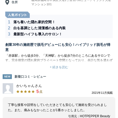
住所
マンション101
1
落ち着いた隠れ家的空間！
2
白を基調とした清潔感のある内装
3
最新型ハイフも導入のサロン！
創業30年の施術歴で脱毛デビューにも安心！ハイブリッド脱毛が得
意
「赤坂駅」から徒歩3分、「天神駅」から徒歩7分のところにあるサロンで
す。完全個室の隠れ家的プライベート空間となっており、余計な気を遣わず
に施術が受けられます。丁寧なカウンセリングで、初めての方にもオスス
+ 続きを読む
メ！白を基調とした清潔感のある内装で、優雅にゆったりと過ごしましょ
う。
新着口コミ・レビュー
NEW
脱毛は、全身脱毛、顔脱毛、VIO脱毛など幅広いメニューの中から選べま
す。痛みが少なく肌に優しい施術のため「脱毛特有の痛みが苦手…」「肌が
かいちゃんさん
荒れやすいのが心配」という方にもおすすめです。リーズナブルな価格設定
5
点
2021年11月掲載
なので、長く継続して通い続けられます。無理な勧誘はなく、1回ごとの都
度払いにも対応しているのが特徴！分かりやすい料金で、明朗会計です。
脱毛以外にも、3Dハイフ(HIFU)フェイシャルなどトータルビューティーケ
丁寧な接客や説明をしていただきとても安心して施術を受けられまし
アができるメニューが揃っています。知識豊富なスタッフが貴方の悩みを解
た。また、痛みもなかったことが1番ホッとしました。
決しますので、お肌や身体に関するお悩みは何でも相談してみましょう。
HOTPEPPER Beauty
引用元：