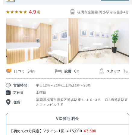
4.9
点
福岡市空港線 博多駅から徒歩4分
54
6
7
口コミ
設備
スタッフ
件
台
人
営業時間
平日12時～21時/土日祝11時～20時
定休日
水曜日
福岡県福岡市博多区博多駅東１‐１０‐３５ CLUB博多駅東
住所
オフィスビル７Ｆ
VIO脱毛 料金
【初めての方限定】Vライン 1回 ￥15,000
¥7,500