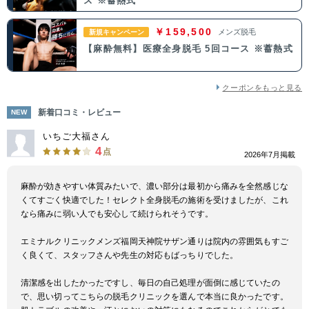
ス ※蓄熱式
￥159,500
メンズ脱毛
新規キャンペーン
中国・四国
【麻酔無料】医療全身脱毛 5回コース ※蓄熱式
鳥取県
島根県
岡山県
広島県
クーポンをもっと見る
山口県
徳島県
香川県
愛媛県
新着口コミ・レビュー
NEW
高知県
いちご大福さん
4
点
2026年7月掲載
九州・沖縄
麻酔が効きやすい体質みたいで、濃い部分は最初から痛みを全然感じな
福岡県
佐賀県
長崎県
熊本県
くてすごく快適でした！セレクト全身脱毛の施術を受けましたが、これ
なら痛みに弱い人でも安心して続けられそうです。
大分県
宮崎県
鹿児島県
沖縄県
エミナルクリニックメンズ福岡天神院サザン通りは院内の雰囲気もすご
く良くて、スタッフさんや先生の対応もばっちりでした。
清潔感を出したかったですし、毎日の自己処理が面倒に感じていたの
で、思い切ってこちらの脱毛クリニックを選んで本当に良かったです。