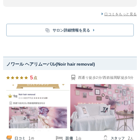
口コミをもっと見る
サロン詳細情報を見る
ノワール ヘアリムーバル(Noir hair removal)
5
点
西通り徒歩2分/西鉄福岡駅徒歩5分
1
1
2
口コミ
設備
スタッフ
件
台
人