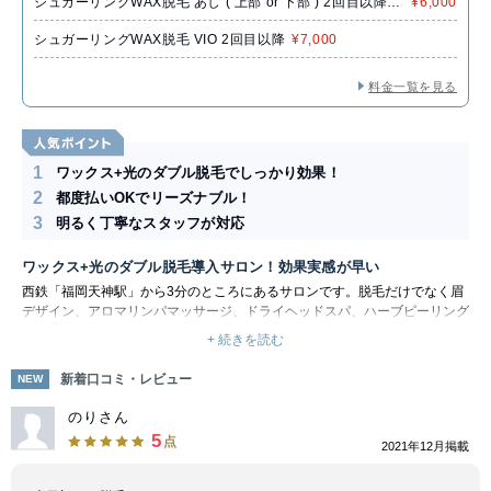
シュガーリングWAX脱毛 あし ( 上部 or 下部 ) 2回目以降
¥6,000
各
シュガーリングWAX脱毛 VIO 2回目以降
¥7,000
料金一覧を見る
1
ワックス+光のダブル脱毛でしっかり効果！
2
都度払いOKでリーズナブル！
3
明るく丁寧なスタッフが対応
ワックス+光のダブル脱毛導入サロン！効果実感が早い
西鉄「福岡天神駅」から3分のところにあるサロンです。脱毛だけでなく眉
デザイン、アロマリンパマッサージ、ドライヘッドスパ、ハーブピーリング
といったメニューも充実！日頃の疲れをアロママッサージで癒しに、月に何
+ 続きを読む
度も来店するお客様も！アットホームな空間と最高のおもてなしを提供して
いるサロンです。
新着口コミ・レビュー
NEW
脱毛は、ワックスと光（SHR方式）のダブル脱毛を導入しています。スピ
ーディーにツルツルにしたい場合にはワックス脱毛、痛みの少ない施術で時
のりさん
間をかけてムダ毛を減らすなら光脱毛など、お客様のご都合に合わせて選べ
5
点
2021年12月掲載
るのが特徴です。
完全個室のプライベート空間なので、他のお客様を気にせずゆったりくつろ
げる雰囲気です。マッサージメニューでは、凝り固まった筋肉とリンパをグ