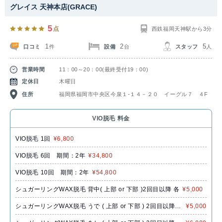
グレイス 天神本店(GRACE)
5
点
西鉄福岡天神駅から3分
1
2
5
口コミ
設備
スタッフ
件
台
人
営業時間
11：00～20：00(最終受付19：00)
定休日
木曜日
住所
福岡県福岡市中央区今泉１-１４－２０ イーグル７ ４F
VIO脱毛 料金
VIO脱毛 1回
¥6,800
VIO脱毛 6回 期間：2年
¥34,800
VIO脱毛 10回 期間：2年
¥54,800
シュガーリングWAX脱毛 背中( 上部 or 下部 )2回目以降 各
¥5,000
シュガーリングWAX脱毛 うで ( 上部 or 下部 ) 2回目以降
¥5,000
各