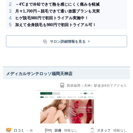
2
－4℃まで冷却できて熱を感じにくく痛みを軽減
3
月々1,700円～脱毛できて通い放題プランも充実
4
ヒゲ脱毛980円で初回トライアル実施中！
5
加えて全身脱毛も980円で初回トライアル可！
サロン詳細情報を見る
メディカルサンテロッソ福岡天神店
西鉄福岡（天神）駅徒歩8分でアクセス
-
口コミ
設備
情報なし
スタッフ
情報なし
件