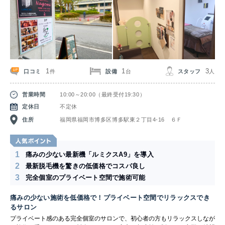
1
1
3
口コミ
設備
スタッフ
件
台
人
営業時間
10:00～20:00（最終受付19:30）
定休日
不定休
住所
福岡県福岡市博多区博多駅東２丁目4-16 ６Ｆ
1
痛みの少ない最新機「ルミクスA9」を導入
2
最新脱毛機を驚きの低価格でコスパ良し
3
完全個室のプライベート空間で施術可能
痛みの少ない施術を低価格で！プライベート空間でリラックスでき
るサロン
プライベート感のある完全個室のサロンで、初心者の方もリラックスしなが