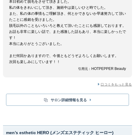
本日初めて脱毛をさせて頂きました。
グッとほぐして日々溜まったストレスや疲れを解消！ぜひ脱毛以外のメニュ
私の体をきれいにして頂き、施術中は楽しいひと時でした。
ーもおすすめです。
また、私の体の事情もご理解頂き、何とかできないか早速努力して頂い
たことに感銘を受けました。
脱毛以外のこともいろいろと教えて頂いたことにも感謝しております。
お話も非常に楽しい話で、また感激した話もあり、本当に楽しかったで
す！
本当にありがとうございました。
まだ何回かありますので、今後ともどうぞよろしくお願いします。
次回も楽しみにしています！！
HOTPEPPER Beauty
引用元：
口コミをもっと見る
サロン詳細情報を見る
men’s esthetic HERO (メンズエステティック ヒーロー)