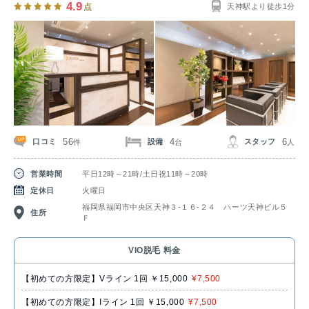
4.9
点
天神駅より徒歩1分
56
4
6
口コミ
設備
スタッフ
件
台
人
営業時間
平日12時～21時/土日祝11時～20時
定休日
火曜日
福岡県福岡市中央区天神３‐１６‐２４ ハーツ天神ビル５
住所
Ｆ
VIO脱毛 料金
【初めての方限定】Vライン 1回 ￥15,000
¥7,500
【初めての方限定】Iライン 1回 ￥15,000
¥7,500