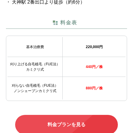
・ 天神駅 2番出口より徒歩（約6分）
料金表
基本治療費
220,000円
刈り上げる
自毛植毛（FUE法）
440円／株
カミクリ式
刈らない自毛植毛（FUE法）
880円／株
ノンシェーブンカミクリ式
料金プランを見る