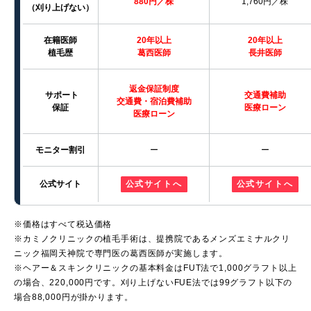
880円／株
1,760円／株
（刈り上げない）
在籍医師
20
年以上
20年以上
植毛歴
葛西医師
長井医師
返金保証制度
サポート
交通費補助
交通費・宿泊費補助
保証
医療ローン
医療ローン
モニター割引
ー
ー
公式サイト
公式サイトへ
公式サイトへ
※価格はすべて税込価格
※カミノクリニックの植毛手術は、提携院であるメンズエミナルクリ
ニック福岡天神院で専門医の葛西医師が実施します。
※ヘアー＆スキンクリニックの基本料金はFUT法で1,000グラフト以上
の場合、220,000円です。刈り上げないFUE法では99グラフト以下の
場合88,000円が掛かります。