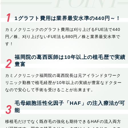
1グラフト費用は業界最安水準の440円～！
カミノクリニックのグラフト費用は刈り上げるFUE法で440
円／株、刈り上げないFUE法も880円／株と業界最安水準で
す！
福岡院の葛西医師は10年以上の植毛歴で実績
豊富
カミノクリニック福岡院の葛西院長は元アイランドタワーク
リニック勤務で植毛経歴が10年以上の実績が豊富なドクター
なので安心して手術を受けることが出来ます。
毛母細胞活性化因子「HAF」の注入療法が可
能
移植毛だけでなく既存毛の強化も期待できるHAFの流入両方