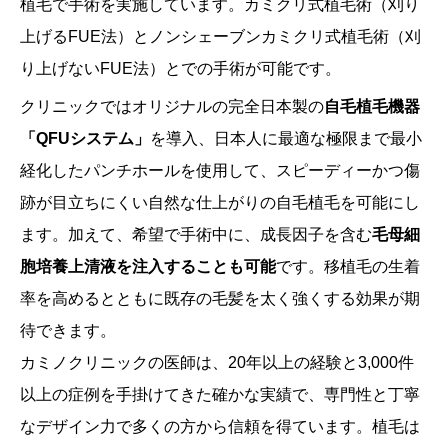
植毛で手術を実施しています。
カミクリ式植毛術（刈り
上げる
FUE法）と
ノンシェーブンカミクリ式植毛術
（刈
り上げない
FUE法）とでの手術が可能です。
クリニックではオリジナルの完全日本製の
自毛植毛機器
「QFUシステム」
を導入、日本人に最適な極限まで最小
経化したパンチホールを使用して、スピーディーかつ傷
跡が目立ちにくい自然な仕上がりの自毛植毛を可能にし
ます。加えて、希望で手術中に、成長因子を含む
毛母細
胞培養上清液を注入することも可能
です。移植毛の生着
率を高めるとともに既存の毛髪を太く強くする効果が期
待できます。
カミノクリニックの医師は、20年以上の経験と3,000件
以上の症例を手掛けてきた確かな実績で、専門性と丁寧
なデザイン力で多くの方から信頼を得ています。植毛は