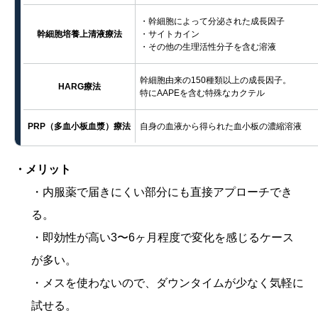
・幹細胞によって分泌された成長因子
幹細胞培養上清液療法
・サイトカイン
・その他の生理活性分子を含む溶液
幹細胞由来の150種類以上の成長因子。
HARG療法
特にAAPEを含む特殊なカクテル
PRP（多血小板血漿）療法
自身の血液から得られた血小板の濃縮溶液
・メリット
・内服薬で届きにくい部分にも直接アプローチでき
る。
・即効性が高い3〜6ヶ月程度で変化を感じるケース
が多い。
・メスを使わないので、ダウンタイムが少なく気軽に
試せる。