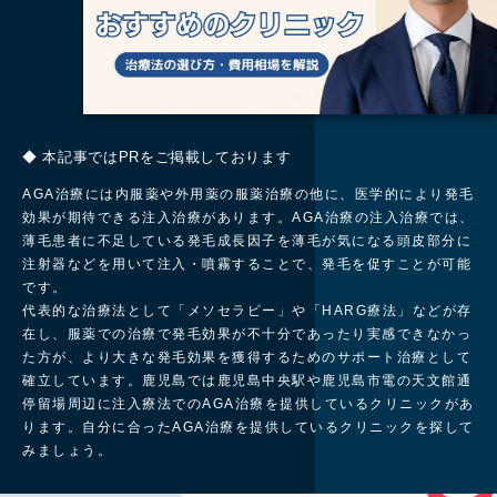
◆ 本記事ではPRをご掲載しております
AGA治療には内服薬や外用薬の服薬治療の他に、医学的により発毛
効果が期待できる注入治療があります。AGA治療の注入治療では、
薄毛患者に不足している発毛成長因子を薄毛が気になる頭皮部分に
注射器などを用いて注入・噴霧することで、発毛を促すことが可能
です。
代表的な治療法として「メソセラピー」や「HARG療法」などが存
在し、
服薬での治療で発毛効果が不十分であったり実感できなかっ
た方が、より大きな発毛効果を獲得するためのサポート治療として
確立しています。鹿児島では鹿児島中央駅や鹿児島市電の天文館通
停留場周辺に
注入療法でのAGA治療を提供しているクリニックがあ
ります。
自分に合ったAGA治療を提供しているクリニックを探して
みましょう。