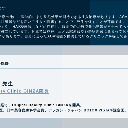
ます
治療の他に、医学的により発毛効果が期待できる注入治療があります。AG
に注射器などを用いて注入・噴霧することで、発毛を促すことが可能です。
」や「HARG療法」などが存在し、
服薬での治療で発毛効果が不十分であ
て確立しています。兵庫では神戸・三ノ宮駅周辺
や姫路駅周辺に集まってお
クがあります。
自分に合ったAGA治療を提供しているクリニックを探して
修医師
史
先生
uty Clinic GINZA院長
を経て、
Original Beauty Clinic GINZA
を開業。
医、日本美容皮膚科学会員、アラガン・ジャパン BOTOX VISTA®️認定医