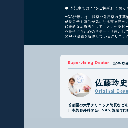
◆ 本記事ではPRをご掲載しており
AGA治療には内服薬や外用薬の服薬
成長因子を薄毛が気になる頭皮部分
代表的な治療法として「メソセラピー
を獲得するためのサポート治療とし
のAGA治療を提供しているクリニッ
記事監
佐藤玲
Original Bea
首都圏の大手クリニック院長など
日本美容外科学会(JSAS)認定専門