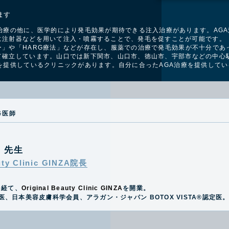
ます
治療の他に、医学的により発毛効果が期待できる注入治療があります。AG
に注射器などを用いて注入・噴霧することで、発毛を促すことが可能です。
」や「HARG療法」などが存在し、
服薬での治療で発毛効果が不十分であ
て確立しています。
山口では
新下関市、山口市、徳山市、宇部市などの中心
を提供しているクリニックがあります。
自分に合ったAGA治療を提供して
修医師
史
先生
uty Clinic GINZA院長
を経て、
Original Beauty Clinic GINZA
を開業。
医、日本美容皮膚科学会員、アラガン・ジャパン BOTOX VISTA®️認定医