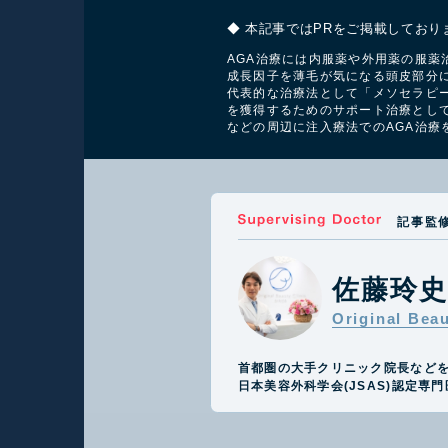
◆ 本記事ではPRをご掲載しており
AGA治療には内服薬や外用薬の服薬
成長因子を薄毛が気になる頭皮部分
代表的な治療法として「メソセラピー
を獲得するためのサポート治療とし
などの
周辺
に注入療法でのAGA治療
記事監
佐藤玲
Original Bea
首都圏の大手クリニック院長など
日本美容外科学会(JSAS)認定専門