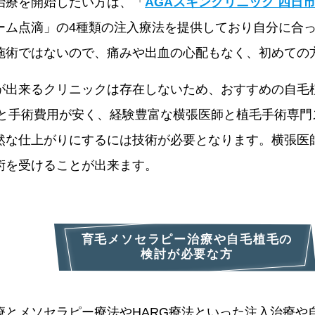
治療を開始したい方は、「
AGAスキンクリニック 四日
ーム点滴」の4種類の注入療法を提供しており自分に合
施術ではないので、痛みや出血の心配もなく、初めての
が出来るクリニックは存在しないため、おすすめの自毛
円～と手術費用が安く、経験豊富な横張医師と植毛手術専
な仕上がりにするには技術が必要となります。横張医師は
術を受けることが出来ます。
育毛メソセラピー治療や自毛植毛の
検討が必要な方
療とメソセラピー療法やHARG療法といった注入治療や