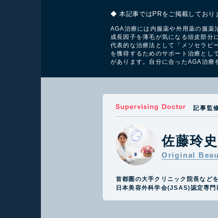
◆ 本記事ではPRをご掲載しており
AGA治療には内服薬や外用薬の服薬
成長因子を薄毛が気になる頭皮部分
代表的な治療法として「メソセラピー
を獲得するためのサポート治療とし
があります。
自分に合ったAGA治
記事監
佐藤玲
Original Bea
首都圏の大手クリニック院長など
日本美容外科学会(JSAS)認定専門