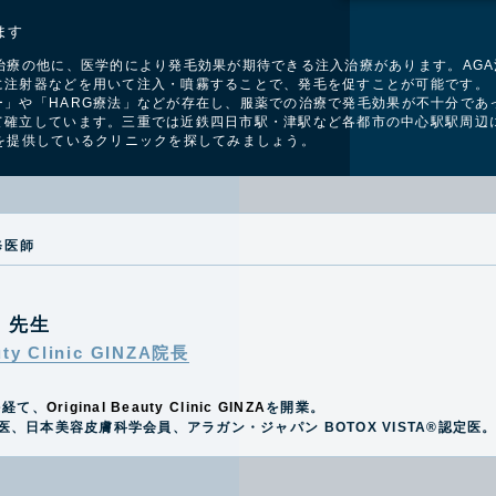
ます
治療の他に、医学的により発毛効果が期待できる注入治療があります。AG
に注射器などを用いて注入・噴霧することで、発毛を促すことが可能です。
」や「HARG療法」などが存在し、
服薬での治療で発毛効果が不十分であ
て確立しています。三重では近鉄四日市駅・津駅など各都市の中心駅
駅周辺
療を提供しているクリニックを探してみましょう。
修医師
史
先生
uty Clinic GINZA院長
を経て、
Original Beauty Clinic GINZA
を開業。
医、日本美容皮膚科学会員、アラガン・ジャパン BOTOX VISTA®️認定医