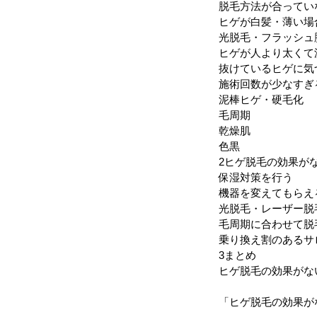
脱毛方法が合ってい
ヒゲが白髪・薄い場
光脱毛・フラッシュ
ヒゲが人より太くて
抜けているヒゲに気
施術回数が少なすぎ
泥棒ヒゲ・硬毛化
毛周期
乾燥肌
色黒
2
ヒゲ脱毛の効果が
保湿対策を行う
機器を変えてもらえ
光脱毛・レーザー脱
毛周期に合わせて脱
乗り換え割のあるサ
3
まとめ
ヒゲ脱毛の効果がな
「ヒゲ脱毛の効果が