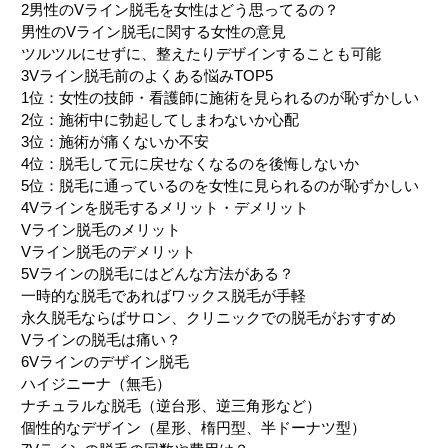
2
男性のVライン脱毛を女性はどう思ってるの？
男性のVライン脱毛に関する女性の意見
ツルツルにせずに、整えたりデザインすることも可能
3
Vライン脱毛前のよくある悩みTOP5
1位：女性の技師・看護師に施術を見られるのが恥ずかしい
2位：施術中に勃起してしまわないか心配
3位：施術が痛くないか不安
4位：脱毛して元に戻せなくなるのを後悔しないか
5位：脱毛に通っているのを女性に見られるのが恥ずかしい
4
Vラインを脱毛するメリット・デメリット
Vライン脱毛のメリット
Vライン脱毛のデメリット
5
Vラインの脱毛にはどんな方法がある？
一時的な脱毛であればワックス脱毛が手軽
永久脱毛ならばサロン、クリニックでの脱毛がおすすめ
Vラインの脱毛は痛い？
6
Vラインのデザイン脱毛
ハイジニーナ（無毛）
ナチュラルな脱毛（逆台形、逆三角形など）
個性的なデザイン（星形、楕円型、半ドーナツ型）