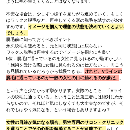
ように毛が生えてくることはなくなります。
不安な場合は、少しずつ様子を見ながら進めていく、もしく
はワックス脱毛など、再生してくる形の脱毛を試すのがおす
すめです。
イメージを掴んで理想の状態を決めていくとよい
でしょう。
脱毛前に知っておくべきポイント
永久脱毛を進めると、元と同じ状態には戻らない
ワックス脱毛は再生するのでイメージを掴むにも良い
5位：脱毛に通っているのを女性に見られるのが恥ずかしい
「施術を受ける際に女性に見られるのは仕方ないし、向こう
も見慣れているだろうから我慢できる。
けれど、Vラインの
脱毛に通っているのが一般の女性の目に触れるのが嫌だ。
」
という声も少なからず挙がります。実際のところ、「Vライ
ンの脱毛に通っている」ということは第三者には絶対にわか
らないので、それほど気にしなくても大丈夫なのですが、そ
れでもはやり気になる、という場合もありますよね？
女性の目線が気になる場合、男性専用のサロン・クリニック
を選ぶことでその心配を解消することが可能です。
もしく