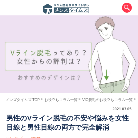
エリアから最寄りサロンを探す
北海道・東北
メンズタイムズ TOP
お役立ちコラム一覧
VIO脱毛のお役立ちコラム一覧
2021.03.05
北海道
青森県
岩手県
宮城県
男性のVライン脱毛の不安や悩みを女性
秋田県
山形県
福島県
目線と男性目線の両方で完全解消