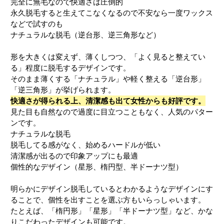
完全に無毛なので快適さは圧倒的
永久脱毛すると生えてこなくなるので不安なら一度ワックス
などで試すのも
ナチュラルな脱毛（逆台形、逆三角形など）
形を大きくは変えず、薄くしつつ、「よく見ると整えてい
る」程度に脱毛するデザインです。
そのまま薄くする「ナチュラル」や軽く整える「逆台形」
「逆三角形」が挙げられます。
快適さが得られる上、清潔感も出て女性からも好評です。
見た目も自然なので過度に目立つこともなく、人気のパター
ンです。
ナチュラルな脱毛
脱毛してる感がなく、始めるハードルが低い
清潔感が出るので印象アップにも最適
個性的なデザイン（星形、楕円型、半ドーナツ型）
明らかにデザイン脱毛しているとわかるようなデザインにす
ることで、個性を出すことを選ぶ方もいらっしゃいます。
たとえば、「楕円形」「星形」「半ドーナツ型」など、かな
りこだわったデザインも可能です。