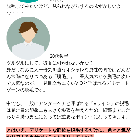
脱毛してみたいけど、見られながらするの恥ずかしいよ
な・・・
中国・四国
鳥取県
島根県
岡山県
広島県
山口県
徳島県
香川県
愛媛県
20代後半
高知県
ツルツルにして、彼女に引かれないかな？
身だしなみに人一倍気を遣うオシャレな男性の間ではどんど
九州・沖縄
ん常識になりつつある「脱毛」。一番人気のヒゲ脱毛に次い
で人気なのが、一見目立ちにくいVIOと呼ばれるデリケート
福岡県
佐賀県
長崎県
熊本県
ゾーンの脱毛です。
大分県
宮崎県
鹿児島県
沖縄県
中でも、一般にアンダーヘアと呼ばれる「Vライン」の脱毛
は見た目の印象にも大きく影響を与えるため、細部までこだ
わりを持つ男性にとっては重要なポイントになってきます。
とはいえ、デリケートな部位を脱毛するだけに、色々と気が
かりで手を出せないこともありますよね？