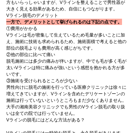
方もいらっしゃいますが、Vラインを整えることで男性器が
大きく見える効果があるため、自信にもつながります。
Vライン脱毛のデメリット
一方で、デメリットとして挙げられるのは下記の点です。
①費用がかかる
Vラインは毛が密集して生えているため毛量が多いことに加
え、施術に技術も求められるため、施術面積で考えると他の
部位の脱毛よりも費用が高く感じがちです。
②他の部位に比べて痛い
脱毛施術には多少の痛みが伴いますが、中でも毛が多く毛が
太いVラインは特に痛みが強いという感想を抱かれる方が多
いです。
③施術を受けられるところが少ない
男性向けに脱毛の施術を行っている医療クリニックは徐々に
増えてきていますが、Vラインを含めたデリケートゾーンの
施術は行っていないというところもまだ少なくありません。
大手の湘南美容クリニックでも男性のVライン脱毛の取り扱
いは全ての院では行っていません。
Vラインの脱毛にはどんな方法がある？
Vラインの脱毛には一時的な脱毛と、永久脱毛があります。