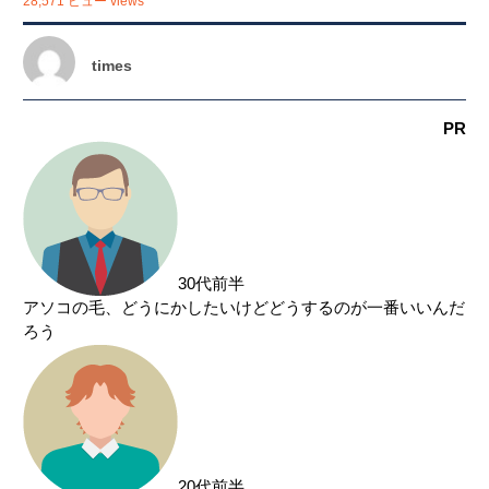
28,571 ビュー views
関東
茨城県
栃木県
群馬県
埼玉県
times
千葉県
東京都
神奈川県
PR
中部
新潟県
富山県
石川県
福井県
山梨県
長野県
岐阜県
静岡県
30代前半
アソコの毛、どうにかしたいけどどうするのが一番いいんだ
愛知県
ろう
関西
滋賀県
京都府
大阪府
兵庫県
奈良県
三重県
和歌山県
20代前半