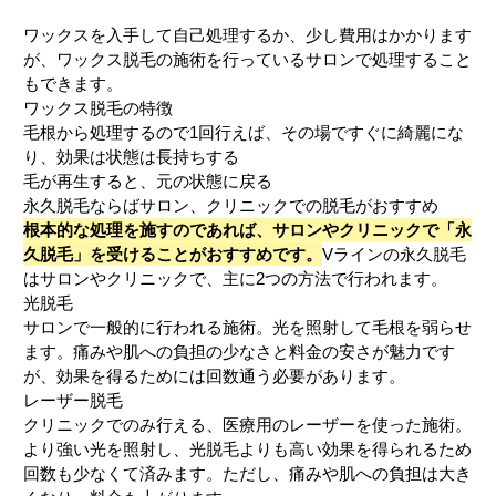
ワックスを入手して自己処理するか、少し費用はかかります
が、ワックス脱毛の施術を行っているサロンで処理すること
もできます。
ワックス脱毛の特徴
毛根から処理するので1回行えば、その場ですぐに綺麗にな
り、効果は状態は長持ちする
毛が再生すると、元の状態に戻る
永久脱毛ならばサロン、クリニックでの脱毛がおすすめ
根本的な処理を施すのであれば、サロンやクリニックで「永
久脱毛」を受けることがおすすめです。
Vラインの永久脱毛
はサロンやクリニックで、主に2つの方法で行われます。
光脱毛
サロンで一般的に行われる施術。光を照射して毛根を弱らせ
ます。痛みや肌への負担の少なさと料金の安さが魅力です
が、効果を得るためには回数通う必要があります。
レーザー脱毛
クリニックでのみ行える、医療用のレーザーを使った施術。
より強い光を照射し、光脱毛よりも高い効果を得られるため
回数も少なくて済みます。ただし、痛みや肌への負担は大き