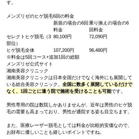
す。
メンズリゼのヒゲ脱毛6回の料金
新規の場合の6回
乗り換えの場合の6
料金
回料金
セレクトヒゲ脱毛（3
80,100円
72,090円
部位）
ヒゲ脱毛全体
107,200円
96,480円
※料金は5回コース+追加1回の総額
メンズリゼ公式サイト
湘南美容クリニック
湘南美容クリニックは日本全国だけでなく海外にも展開して
いる総合美容クリニック。
全国に数多く展開しているだけで
なく、1回ごとに違う院で施術を受けることも可能
です。
男性専用の院は数院しかありませんが、近年は男性のヒゲ脱
毛の需要も高まっており、男性が通院する姿も目立ちます。
また、医療レーザー脱毛としては料金が比較的安価なので、
お財布に優しいことも嬉しいポイントですね。