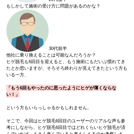
もしかして施術の受け方に問題があるのかな？
中国・四国
鳥取県
島根県
岡山県
広島県
山口県
徳島県
香川県
愛媛県
30代前半
他社に乗り換えることは可能なんだろうか？
高知県
ヒゲ脱毛も6回目を迎えると、もう施術にもだいぶ慣れてき
たとか思いますが、そろそろ終わりが見えてきたという方も
九州・沖縄
いる一方、
福岡県
佐賀県
長崎県
熊本県
「もう6回もやったのに思ったようにヒゲが薄くならな
い！」
大分県
宮崎県
鹿児島県
沖縄県
という方もいらっしゃるかもしれません。
そこで、今回はヒゲ脱毛6回目のユーザーのリアルな声も参
考にしながら、ヒゲ脱毛6回目ではどれくらいヒゲ脱毛が済
んでいれば、うまく進んでいると考えらえるのか考察しま