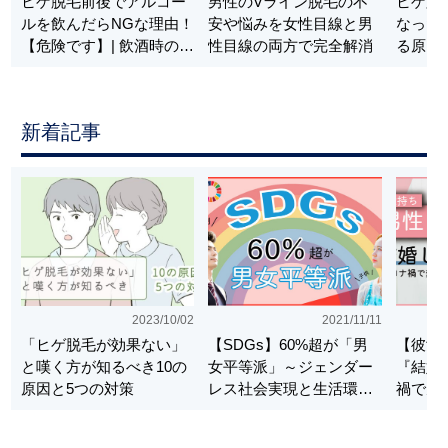
ヒゲ脱毛前後でアルコー
男性のVライン脱毛の不
ヒゲ脱
ルを飲んだらNGな理由！
安や悩みを女性目線と男
なった
【危険です】| 飲酒時の対
性目線の両方で完全解消
る原因
処法
を解説
新着記事
2023/10/02
2021/11/11
「ヒゲ脱毛が効果ない」
【SDGs】60%超が「男
【彼女
と嘆く方が知るべき10の
女平等派」～ジェンダー
『結婚
原因と5つの対策
レス社会実現と生活環境
禍で男
の相関関係を徹底調査！
った？
～