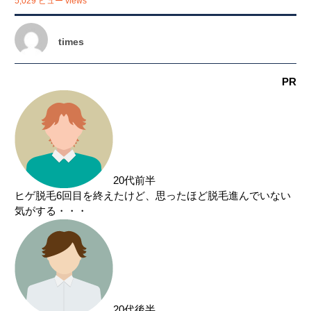
5,029 ビュー views
関東
茨城県
栃木県
群馬県
埼玉県
times
千葉県
東京都
神奈川県
PR
中部
新潟県
富山県
石川県
福井県
山梨県
長野県
岐阜県
静岡県
20代前半
ヒゲ脱毛6回目を終えたけど、思ったほど脱毛進んでいない
愛知県
気がする・・・
関西
滋賀県
京都府
大阪府
兵庫県
奈良県
三重県
和歌山県
20代後半