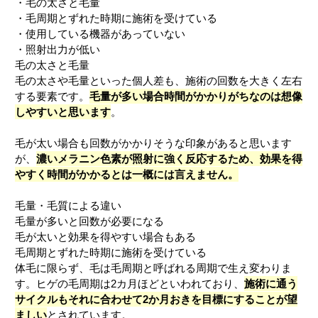
・毛の太さと毛量
・毛周期とずれた時期に施術を受けている
・使用している機器があっていない
・照射出力が低い
毛の太さと毛量
毛の太さや毛量といった個人差も、施術の回数を大きく左右
する要素です。
毛量が多い場合時間がかかりがちなのは想像
しやすいと思います
。
毛が太い場合も回数がかかりそうな印象があると思います
が、
濃いメラニン色素が照射に強く反応するため、効果を得
やすく時間がかかるとは一概には言えません。
毛量・毛質による違い
毛量が多いと回数が必要になる
毛が太いと効果を得やすい場合もある
毛周期とずれた時期に施術を受けている
体毛に限らず、毛は毛周期と呼ばれる周期で生え変わりま
す。ヒゲの毛周期は2カ月ほどといわれており、
施術に通う
サイクルもそれに合わせて2か月おきを目標にすることが望
ましい
とされています。