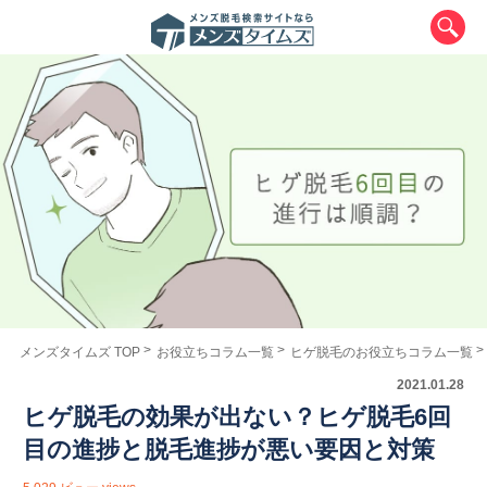
エリアから最寄りサロンを探す
北海道・東北
メンズタイムズ TOP
お役立ちコラム一覧
ヒゲ脱毛のお役立ちコラム一覧
2021.01.28
北海道
青森県
岩手県
宮城県
ヒゲ脱毛の効果が出ない？ヒゲ脱毛6回
秋田県
山形県
福島県
目の進捗と脱毛進捗が悪い要因と対策