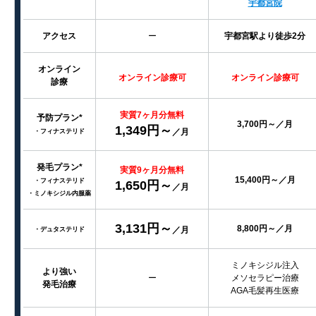
宇都宮院
アクセス
ー
宇都宮駅より徒歩2分
オンライン
オンライン診療可
オンライン診療可
診療
実質7ヶ月分無料
予防プラン*
3,700円～／月
1,349円～
／月
・フィナステリド
発毛プラン*
実質9ヶ月分無料
15,400円～／月
・フィナステリド
1,650円～
／月
・ミノキシジル内服薬
3,131円～
8,800円～／月
／月
・デュタステリド
ミノキシジル注入
より強い
ー
メソセラピー治療
発毛治療
AGA毛髪再生医療