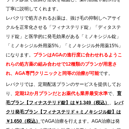
丁寧に説明してくれます。
レバクリで処方されるお薬は、抜け毛の抑制しヘアサイ
クルを正常化させる「フィナステリド錠」「ディタステ
リド錠」と医学的に発毛効果がある「ミノキシジル錠」
「ミノキシジル外用薬5%」「ミノキシジル外用薬15%」
になります。
プランはAGAの進行度に合わせれるようこ
れらの処方薬の組み合わせで12種類のプランが用意さ
れ、AGA専門クリニックと同等の治療が可能
です。
レバクリでは、定期配送プランのサービスを提供してお
り、
定期12か月プランだと
お薬代も業界最安水準
で、
育
毛プラン【フィナステリド錠】は￥1,349（税込）
、
レバ
クリ発毛プラン【フィナステリド＋ミノキシジル錠】は
￥1,650（税込）
でAGA治療を行えます。AGA治療は発