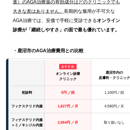
進）のAGA治療薬の有効成分はどのクリニックでも
大きな差はありません。
長期的な服用が不可欠な
AGA治療では、安価で手軽に受診できる
オンライン
診療が「継続しやすさ」の面で最も優れています。
・鹿沼市のAGA治療費用との比較
おすすめ
鹿沼市内の
オンライン診療
皮膚科・クリニック
クリニック
初診料
0円 ／回
1,100円／回
フィナステリド内服
1,827円 ／月
4,580円／月
フィナステリド内服
2,064円 ／月
取り扱いなし
＋ミノキシジル内服