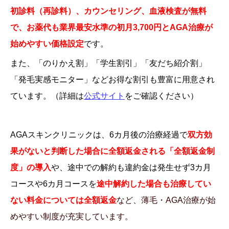
初診料（再診料）、カウンセリング、血液検査が無料
で、お薬代も業界最安水準の初月3,700円とAGA治療が
始めやすい価格設定
です。
また、「のりかえ割」「学生割引」「友だち紹介割」
「発毛実感モニター」などお得な割引も豊富に用意され
ています。（詳細は
公式サイト
をご確認ください）
AGAスキンクリニックは、6カ月後の治療経過で
双方効
果がないと判断した場合に全額返金される
「全額返金制
度」の導入
や、途中での解約も違約金は発生せず3カ月
コースや6カ月コースを
途中解約した場合も治療してい
ない料金については全額返金
など、薄毛・AGA治療が始
めやすい制度が充実しています。