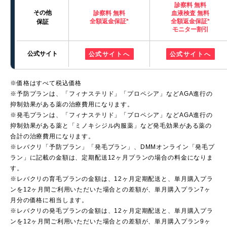
診察料 無料
その他
診察料 無料
血液検査 無料
全額返金保証*
全額返金保証*
保証
モニター割引
公式サイト
公式サイトへ
公式サイトへ
※価格はすべて税込価格
※予防プランは、「フィナステリド」「プロペシア」などAGA進行の
抑制効果がある薬の治療費用になります。
※発毛プランは、「フィナステリド」「プロペシア」などAGA進行の
抑制効果がある薬と「ミノキシジル内服薬」など発毛効果がある薬の
合計の治療費用になります。
※レバクリ「予防プラン」「発毛プラン」、DMMオンライン「発毛プ
ラン」に記載の金額は、定期配送12ヶ月プランの場合の料金になりま
す。
※レバクリの育毛プランの金額は、12ヶ月定期配送と、単月購入プラ
ンを12ヶ月間ご利用いただいた場合との差額が、単月購入プラン7ヶ
月分の価格に相当します。
※レバクリの発毛プランの金額は、12ヶ月定期配送と、単月購入プラ
ンを12ヶ月間ご利用いただいた場合との差額が、単月購入プラン9ヶ