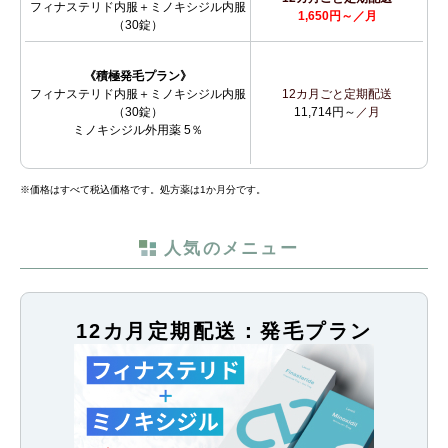
フィナステリド内服＋ミノキシジル内服
1,650円～／月
（30錠）
《積極発毛プラン》
フィナステリド内服＋ミノキシジル内服
12カ月ごと定期配送
（30錠）
11,714円～
／月
ミノキシジル外用薬 5％
※価格はすべて税込価格です。処方薬は1か月分です。
人気のメニュー
12カ月定期配送：発毛プラン