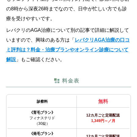
の8時から深夜26時までなので、日中が忙しい方でも診
療を受けやすいです。
レバクリのAGA治療について別の記事で詳細に解説して
いますので、興味のある方は「
レバクリAGA治療の口コ
ミ評判は？料金・治療プランやオンライン診療について
解説
」もご確認ください。
料金表
無料
診察料
《育毛プラン》
12カ月ごと定期配送
フィナステリド
1,349円～／月
（30錠）
《発毛プラン》
12カ月ごと定期配送