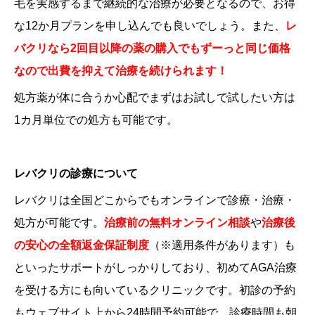
毛を実感するまで継続的な治療が必要となるので、お得
な12か月プランを申し込んでも良いでしょう。また、
レ
バクリなら2回目以降の薬の購入でもずーっと同じ価格
なので出費を抑えて治療を続けられます！
処方薬が体に合うか心配でまずはお試しで試したい方は
1カ月単位での処方も可能です。
レバクリの診療について
レバクリは全国どこからでもオンラインで診療・治療・
処方が可能です。
治療前の無料オンライン相談
や
治療後
の安心の全額返金保証制度
（
※適用条件があります
）も
といったサポートがしっかりしており、初めてAGA治療
を受ける方にも向いているクリニックです。初診の予約
もウェブサイト上から24時間予約可能で、診療時間も朝