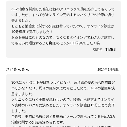
AGA治療を開始した当初は他のクリニックで薬を処方してもらって
いましたが、すべてがオンライン完結するレバクリでの治療に切り
替えました。
もともと治療薬に関する知識は持っていたので、オンライン診療は
10分程度で完了しました！
お薬も毎日飲むものなので、なくなるタイミングでわざわざ処方し
てもらいに通院するより郵送のほうが100倍楽でした！笑
TIMES
引用元：
けいさんさん
2024年3月掲載
30代に入り抜け毛が目立つようになり、頭頂部の髪の毛も以前ほど
ハリがなくなり、周りの目が気になりだしたので、AGAの治療を決
意をしました。
クリニックに行く手間が煩わしいので、診療から処方までオンライ
ン完結のレバクリに決めました。オンライン診療は15分ほどで完了
しました。
予約後、事前に治療に関する動画がメールで送られてくるためAGA
治療に関する知識も深められます。