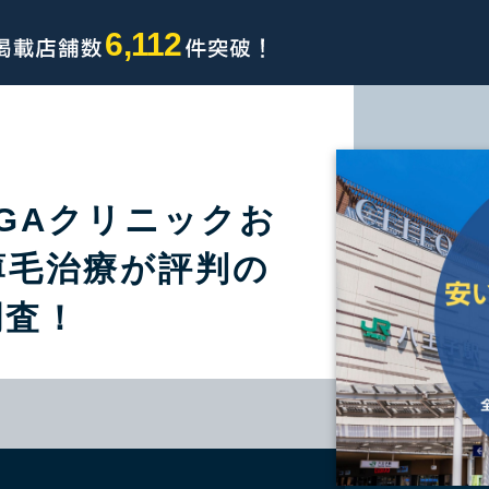
6,112
GAクリニックお
薄毛治療が評判の
調査！