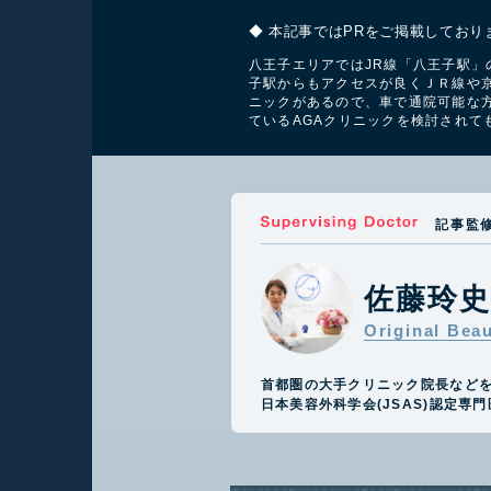
◆ 本記事ではPRをご掲載しており
八王子エリアではJR線「八王子駅」
子駅からもアクセスが良くＪＲ線や京
ニックがあるので、車で通院可能な
ているAGAクリニックを検討されて
記事監
佐藤玲
Original Bea
首都圏の大手クリニック院長など
日本美容外科学会(JSAS)認定専門