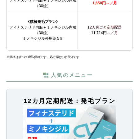
フィナステリド内服＋ミノキシジル内服
1,650円～／月
（30錠）
《積極発毛プラン》
フィナステリド内服＋ミノキシジル内服
12カ月ごと定期配送
（30錠）
11,714円～
／月
ミノキシジル外用薬 5％
※価格はすべて税込価格です。処方薬は1か月分です。
人気のメニュー
12カ月定期配送：発毛プラン