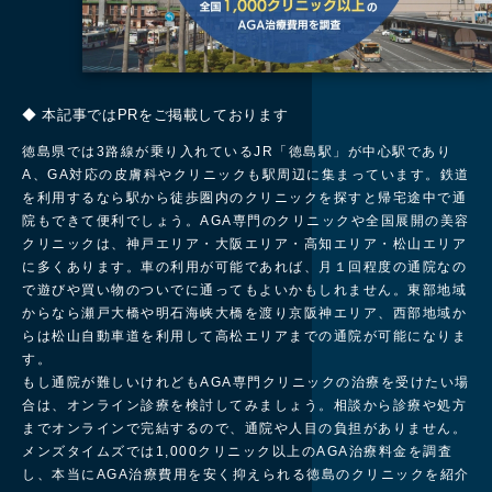
◆ 本記事ではPRをご掲載しております
徳島県では3路線が乗り入れているJR「徳島駅」が中心駅であり
A、GA対応の皮膚科やクリニックも駅周辺に集まっています。鉄道
を利用するなら駅から徒歩圏内のクリニックを探すと帰宅途中で通
院もできて便利でしょう。AGA専門のクリニックや全国展開の美容
クリニックは、神戸エリア・大阪エリア・高知エリア・松山エリア
に多くあります。車の利用が可能であれば、月１回程度の通院なの
で遊びや買い物のついでに通ってもよいかもしれません。東部地域
からなら瀬戸大橋や明石海峡大橋を渡り京阪神エリア、西部地域か
らは松山自動車道を利用して高松エリアまでの通院が可能になりま
す。
もし通院が難しいけれどもAGA専門クリニックの治療を受けたい場
合は、オンライン診療を検討してみましょう。相談から診療や処方
までオンラインで完結するので、通院や人目の負担がありません。
メンズタイムズでは1,000クリニック以上のAGA治療料金を調査
し、本当にAGA治療費用を安く抑えられる徳島のクリニックを紹介