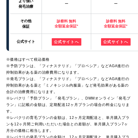
より強い
ー
ー
発毛治療
その他
診察料 無料
診察料 無料
全額返金保証*
全額返金保証*
保証
公式サイト
公式サイトへ
公式サイトへ
※価格はすべて税込価格
※予防プランは、「フィナステリド」「プロペシア」などAGA進行の
抑制効果がある薬の治療費用になります。
※発毛プランは、「フィナステリド」「プロペシア」などAGA進行の
抑制効果がある薬と「ミノキシジル内服薬」など発毛効果がある薬の
合計の治療費用になります。
※レバクリ「予防プラン」「発毛プラン」、DMMオンライン「発毛プ
ラン」に記載の金額は、定期配送12ヶ月プランの場合の料金になりま
す。
※レバクリの育毛プランの金額は、12ヶ月定期配送と、単月購入プラ
ンを12ヶ月間ご利用いただいた場合との差額が、単月購入プラン7ヶ
月分の価格に相当します。
※レバクリの発毛プランの金額は、12ヶ月定期配送と、単月購入プラ