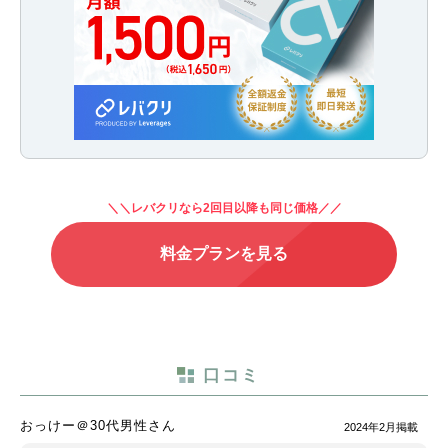
＼＼レバクリなら2回目以降も同じ価格／／
料金プランを見る
口コミ
おっけー＠30代男性さん
2024年2月掲載