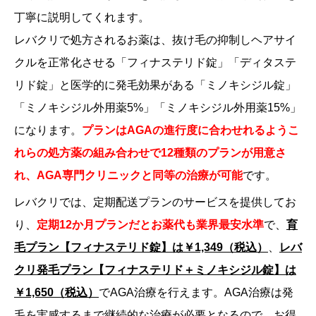
丁寧に説明してくれます。
レバクリで処方されるお薬は、抜け毛の抑制しヘアサイ
クルを正常化させる「フィナステリド錠」「ディタステ
リド錠」と医学的に発毛効果がある「ミノキシジル錠」
「ミノキシジル外用薬5%」「ミノキシジル外用薬15%」
になります。
プランはAGAの進行度に合わせれるようこ
れらの処方薬の組み合わせで12種類のプランが用意さ
れ、AGA専門クリニックと同等の治療が可能
です。
レバクリでは、定期配送プランのサービスを提供してお
り、
定期12か月プランだと
お薬代も業界最安水準
で、
育
毛プラン【フィナステリド錠】は￥1,349（税込）
、
レバ
クリ発毛プラン【フィナステリド＋ミノキシジル錠】は
￥1,650（税込）
でAGA治療を行えます。AGA治療は発
毛を実感するまで継続的な治療が必要となるので、お得