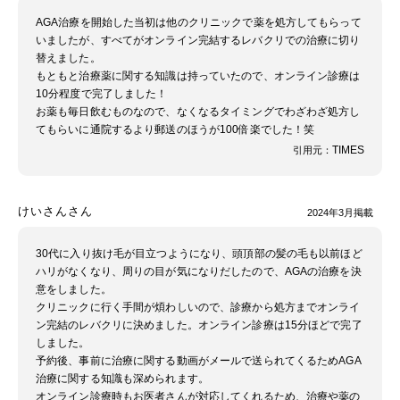
AGA治療を開始した当初は他のクリニックで薬を処方してもらって
いましたが、すべてがオンライン完結するレバクリでの治療に切り
替えました。
もともと治療薬に関する知識は持っていたので、オンライン診療は
10分程度で完了しました！
お薬も毎日飲むものなので、なくなるタイミングでわざわざ処方し
てもらいに通院するより郵送のほうが100倍楽でした！笑
TIMES
引用元：
けいさんさん
2024年3月掲載
30代に入り抜け毛が目立つようになり、頭頂部の髪の毛も以前ほど
ハリがなくなり、周りの目が気になりだしたので、AGAの治療を決
意をしました。
クリニックに行く手間が煩わしいので、診療から処方までオンライ
ン完結のレバクリに決めました。オンライン診療は15分ほどで完了
しました。
予約後、事前に治療に関する動画がメールで送られてくるためAGA
治療に関する知識も深められます。
オンライン診療時もお医者さんが対応してくれるため、治療や薬の