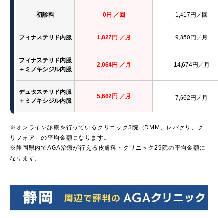
初診料
0円 ／回
1,417円／回
フィナステリド内服
1,827円 ／月
9,850円／月
フィナステリド内服
2,064円 ／月
14,674円／月
＋ミノキシジル内服
デュタステリド内服
5,662円 ／月
7,662円／月
＋ミノキシジル内服
※オンライン診療を行っているクリニック3院（DMM、レバクリ、ク
リフォア）の平均金額になります。
※静岡県内でAGA治療が行える皮膚科・クリニック29院の平均金額に
なります。