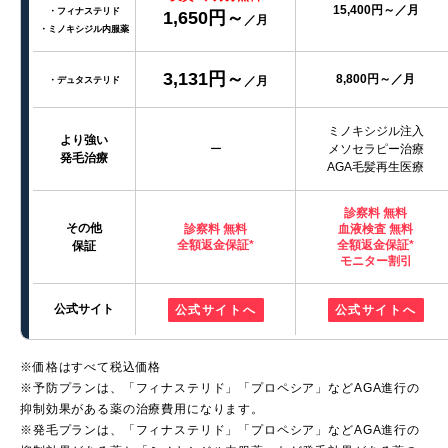
15,400円～／月
・フィナステリド
1,650円～
／月
・ミノキシジル内服薬
3,131円～
8,800円～／月
／月
・デュタステリド
ミノキシジル注入
より強い
ー
メソセラピー治療
発毛治療
AGA毛髪再生医療
診察料 無料
その他
診察料 無料
血液検査 無料
全額返金保証*
全額返金保証*
保証
モニター割引
公式サイト
公式サイトへ
公式サイトへ
※価格はすべて税込価格
※予防プランは、「フィナステリド」「プロペシア」などAGA進行の
抑制効果がある薬の治療費用になります。
※発毛プランは、「フィナステリド」「プロペシア」などAGA進行の