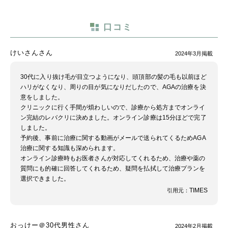
口コミ
けいさんさん
2024年3月掲載
30代に入り抜け毛が目立つようになり、頭頂部の髪の毛も以前ほど
ハリがなくなり、周りの目が気になりだしたので、AGAの治療を決
意をしました。
クリニックに行く手間が煩わしいので、診療から処方までオンライ
ン完結のレバクリに決めました。オンライン診療は15分ほどで完了
しました。
予約後、事前に治療に関する動画がメールで送られてくるためAGA
治療に関する知識も深められます。
オンライン診療時もお医者さんが対応してくれるため、治療や薬の
質問にも的確に回答してくれるため、疑問を払拭して治療プランを
選択できました。
TIMES
引用元：
おっけー＠30代男性さん
2024年2月掲載