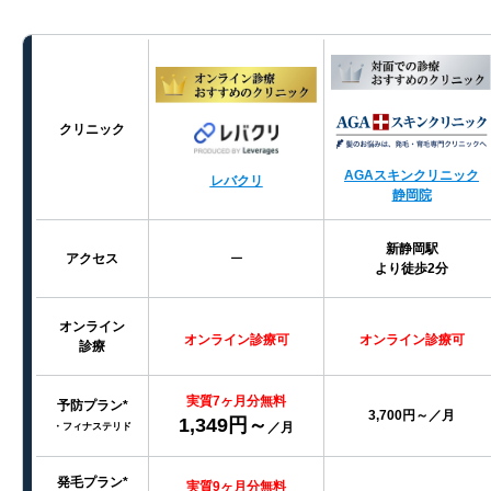
クリニック
AGAスキンクリニック
レバクリ
静岡院
新静岡駅
アクセス
ー
より徒歩2分
オンライン
オンライン診療可
オンライン診療可
診療
実質7ヶ月分無料
予防プラン*
3,700円～／月
1,349円～
／月
・フィナステリド
発毛プラン*
実質9ヶ月分無料