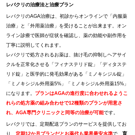
レバクリの治療法と治療プラン
レバクリのAGA治療は、初診からオンラインで「内服薬
治療」と「外用薬治療」を受けることが出来ます。オン
ライン診療で医師が症状を確認し、薬の効能や副作用を
丁寧に説明してくれます。
レバクリで処方されるお薬は、抜け毛の抑制しヘアサイ
クルを正常化させる「フィナステリド錠」「ディタステ
リド錠」と医学的に発毛効果がある「ミノキシジル錠」
「ミノキシジル外用薬5%」「ミノキシジル外用薬15%」
になります。
プランはAGAの進行度に合わせれるようこ
れらの処方薬の組み合わせで12種類のプランが用意さ
れ、AGA専門クリニックと同等の治療が可能
です。
レバクリでは、定期配送プランのサービスを提供してお
り、
定期12か月プランだと
お薬代も業界最安水準
で、
育