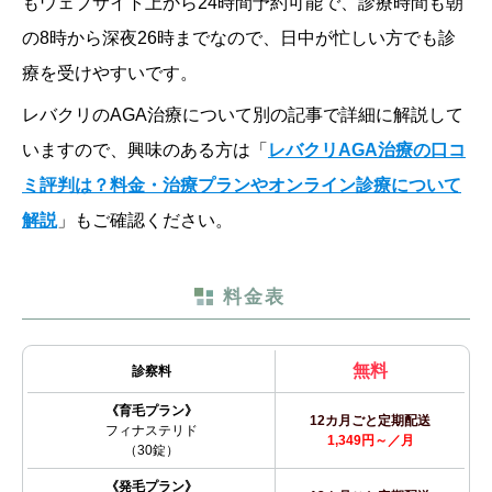
もウェブサイト上から24時間予約可能で、診療時間も朝
の8時から深夜26時までなので、日中が忙しい方でも診
療を受けやすいです。
レバクリのAGA治療について別の記事で詳細に解説して
いますので、興味のある方は「
レバクリAGA治療の口コ
ミ評判は？料金・治療プランやオンライン診療について
解説
」もご確認ください。
料金表
無料
診察料
《育毛プラン》
12カ月ごと定期配送
フィナステリド
1,349円～／月
（30錠）
《発毛プラン》