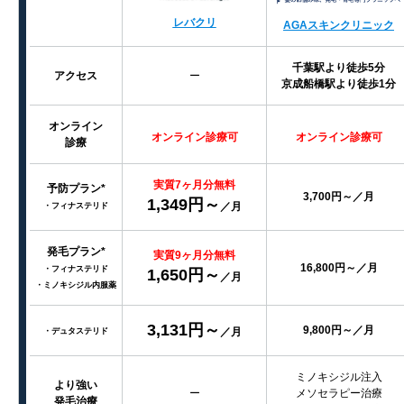
レバクリ
AGAスキンクリニック
千葉駅より徒歩5分
アクセス
ー
京成船橋駅より徒歩1分
オンライン
オンライン診療可
オンライン診療可
診療
実質7ヶ月分無料
予防プラン*
3,700円～／月
1,349円～
／月
・フィナステリド
発毛プラン*
実質9ヶ月分無料
16,800円～／月
・フィナステリド
1,650円～
／月
・ミノキシジル内服薬
3,131円～
9,800円～／月
／月
・デュタステリド
ミノキシジル注入
より強い
ー
メソセラピー治療
発毛治療