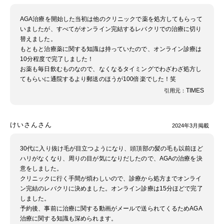
AGA治療を開始した当初は他のクリニックで薬を処方してもらって
いましたが、すべてがオンライン完結するレバクリでの治療に切り
替えました。
もともと治療薬に関する知識は持っていたので、オンライン診療は
10分程度で完了しました！
お薬も毎日飲むものなので、なくなるタイミングでわざわざ処方し
てもらいに通院するより郵送のほうが100倍楽でした！笑
TIMES
引用元：
けいさんさん
2024年3月掲載
30代に入り抜け毛が目立つようになり、頭頂部の髪の毛も以前ほど
ハリがなくなり、周りの目が気になりだしたので、AGAの治療を決
意をしました。
クリニックに行く手間が煩わしいので、診療から処方までオンライ
ン完結のレバクリに決めました。オンライン診療は15分ほどで完了
しました。
予約後、事前に治療に関する動画がメールで送られてくるためAGA
治療に関する知識も深められます。