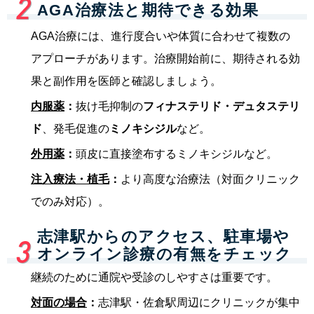
AGA治療法と期待できる効果
AGA治療には、進行度合いや体質に合わせて複数の
アプローチがあります。治療開始前に、期待される効
果と副作用を医師と確認しましょう。
内服薬
：
抜け毛抑制の
フィナステリド・デュタステリ
ド
、発毛促進の
ミノキシジル
など。
外用薬
：
頭皮に直接塗布するミノキシジルなど。
注入療法・植毛
：
より高度な治療法（対面クリニック
でのみ対応）。
志津駅からのアクセス、駐車場や
オンライン診療の有無をチェック
継続のために通院や受診のしやすさは重要です。
対面の場合
：
志津駅・佐倉駅周辺にクリニックが集中