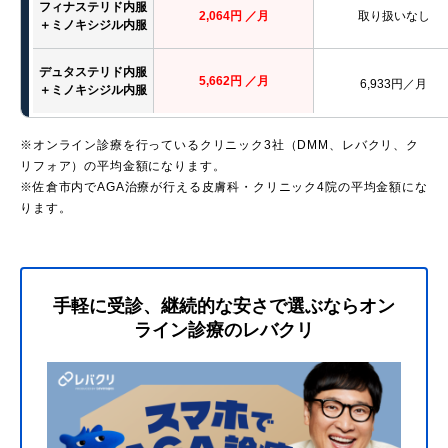
フィナステリド内服
2,064円 ／月
取り扱いなし
＋ミノキシジル内服
デュタステリド内服
5,662円 ／月
6,933円／月
＋ミノキシジル内服
※オンライン診療を行っているクリニック3社（DMM、レバクリ、ク
リフォア）の平均金額になります。
※佐倉市内でAGA治療が行える皮膚科・クリニック4院の平均金額にな
ります。
手軽に受診、継続的な安さで選ぶならオン
ライン診療のレバクリ