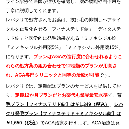
ライン診療で医師が症状を確認し、薬の効能や副作用を
丁寧に説明してくれます。
レバクリで処方されるお薬は、抜け毛の抑制しヘアサイ
クルを正常化させる「フィナステリド錠」「ディタステ
リド錠」と医学的に発毛効果がある「ミノキシジル錠」
「ミノキシジル外用薬5%」「ミノキシジル外用薬15%」
になります。
プランはAGAの進行度に合わせれるようこ
れらの処方薬の組み合わせで12種類のプランが用意さ
れ、AGA専門クリニックと同等の治療が可能
です。
レバクリでは、定期配送プランのサービスを提供してお
り、
定期12か月プランだと
お薬代も業界最安水準
で、
育
毛プラン【フィナステリド錠】は￥1,349（税込）
、
レバ
クリ発毛プラン【フィナステリド＋ミノキシジル錠】は
￥1,650（税込）
でAGA治療を行えます。AGA治療は発