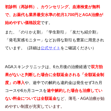
初診料（再診料）、カウンセリング、血液検査が無料
で、お薬代も業界最安水準の初月3,700円とAGA治療が
始めやすい価格設定
です。
また、「のりかえ割」「学生割引」「友だち紹介割」
「発毛実感モニター」などお得な割引も豊富に用意され
ています。（詳細は
公式サイト
をご確認ください）
AGAスキンクリニックは、6カ月後の治療経過で
双方効
果がないと判断した場合に全額返金される
「全額返金制
度」の導入
や、途中での解約も違約金は発生せず3カ月
コースや6カ月コースを
途中解約した場合も治療してい
ない料金については全額返金
など、薄毛・AGA治療が始
めやすい制度が充実しています。