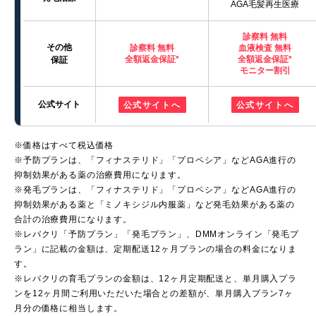
AGA毛髪再生医療
診察料 無料
その他
診察料 無料
血液検査 無料
全額返金保証*
全額返金保証*
保証
モニター割引
公式サイト
公式サイトへ
公式サイトへ
※価格はすべて税込価格
※予防プランは、「フィナステリド」「プロペシア」などAGA進行の
抑制効果がある薬の治療費用になります。
※発毛プランは、「フィナステリド」「プロペシア」などAGA進行の
抑制効果がある薬と「ミノキシジル内服薬」など発毛効果がある薬の
合計の治療費用になります。
※レバクリ「予防プラン」「発毛プラン」、DMMオンライン「発毛プ
ラン」に記載の金額は、定期配送12ヶ月プランの場合の料金になりま
す。
※レバクリの育毛プランの金額は、12ヶ月定期配送と、単月購入プラ
ンを12ヶ月間ご利用いただいた場合との差額が、単月購入プラン7ヶ
月分の価格に相当します。