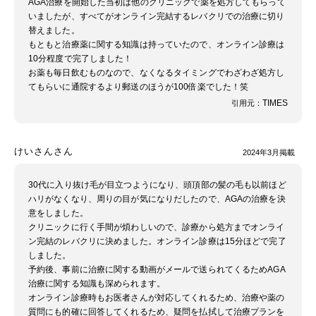
AGA治療を開始した当初は他のクリニックで薬を処方してもらって
いましたが、すべてがオンライン完結するレバクリでの治療に切り
替えました。
もともと治療薬に関する知識は持っていたので、オンライン診療は
10分程度で完了しました！
お薬も毎日飲むものなので、なくなるタイミングでわざわざ処方し
てもらいに通院するより郵送のほうが100倍楽でした！笑
TIMES
引用元：
けいさんさん
2024年3月掲載
30代に入り抜け毛が目立つようになり、頭頂部の髪の毛も以前ほど
ハリがなくなり、周りの目が気になりだしたので、AGAの治療を決
意をしました。
クリニックに行く手間が煩わしいので、診療から処方までオンライ
ン完結のレバクリに決めました。オンライン診療は15分ほどで完了
しました。
予約後、事前に治療に関する動画がメールで送られてくるためAGA
治療に関する知識も深められます。
オンライン診療時もお医者さんが対応してくれるため、治療や薬の
質問にも的確に回答してくれるため、疑問を払拭して治療プランを