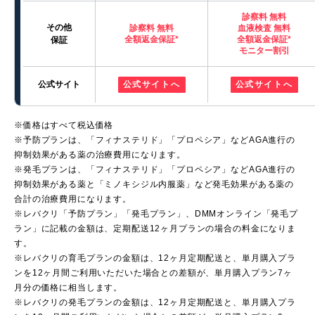
診察料 無料
その他
診察料 無料
血液検査 無料
全額返金保証*
全額返金保証*
保証
モニター割引
公式サイト
公式サイトへ
公式サイトへ
※価格はすべて税込価格
※予防プランは、「フィナステリド」「プロペシア」などAGA進行の
抑制効果がある薬の治療費用になります。
※発毛プランは、「フィナステリド」「プロペシア」などAGA進行の
抑制効果がある薬と「ミノキシジル内服薬」など発毛効果がある薬の
合計の治療費用になります。
※レバクリ「予防プラン」「発毛プラン」、DMMオンライン「発毛プ
ラン」に記載の金額は、定期配送12ヶ月プランの場合の料金になりま
す。
※レバクリの育毛プランの金額は、12ヶ月定期配送と、単月購入プラ
ンを12ヶ月間ご利用いただいた場合との差額が、単月購入プラン7ヶ
月分の価格に相当します。
※レバクリの発毛プランの金額は、12ヶ月定期配送と、単月購入プラ