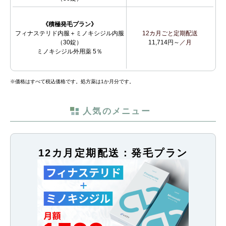
《積極発毛プラン》
フィナステリド内服＋ミノキシジル内服
12カ月ごと定期配送
（30錠）
11,714円～
／月
ミノキシジル外用薬 5％
※価格はすべて税込価格です。処方薬は1か月分です。
人気のメニュー
12カ月定期配送：発毛プラン