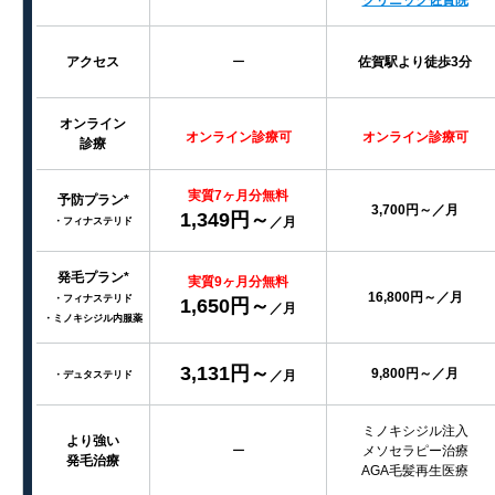
アクセス
ー
佐賀駅より徒歩3分
オンライン
オンライン診療可
オンライン診療可
診療
実質7ヶ月分無料
予防プラン*
3,700円～／月
1,349円～
／月
・フィナステリド
発毛プラン*
実質9ヶ月分無料
16,800円～／月
・フィナステリド
1,650円～
／月
・ミノキシジル内服薬
3,131円～
9,800円～／月
／月
・デュタステリド
ミノキシジル注入
より強い
ー
メソセラピー治療
発毛治療
AGA毛髪再生医療