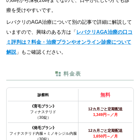
の8時から深夜26時までなので、日中が忙しい方でも診
療を受けやすいです。
レバクリのAGA治療について別の記事で詳細に解説して
いますので、興味のある方は「
レバクリAGA治療の口コ
ミ評判は？料金・治療プランやオンライン診療について
解説
」もご確認ください。
料金表
無料
診察料
《育毛プラン》
12カ月ごと定期配送
フィナステリド
1,349円～／月
（30錠）
《発毛プラン》
12カ月ごと定期配送
フィナステリド内服＋ミノキシジル内服
1,650円～／月
（30錠）