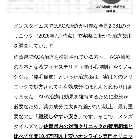
メンズタイムズではAGA治療が可能な全国2,081のク
リニック（2026年7月時点）で実際に掛かる治療費用
を調査しています。
佐賀県でAGA治療を検討されている方へ。 AGA治療
の基本となる
フィナステリド（抜け毛抑制）やミノキ
シジル（発毛促進）といった治療薬は、実はどのクリ
ニックで処方されても有効成分にほとんど変わりはあ
りません
。AGA治療は効果を維持するために継続が
必要なため、薬の成分に大きな差がない以上、最も重
要なのは
「継続しやすい安さ」
です。そこで、メンズ
タイムズでは
佐賀県内の対面クリニックの費用相場と
比べて年間10.4万円以上安いオンライン専門クリニッ