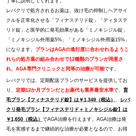
丁寧に説明してくれます。
レバクリで処方されるお薬は、抜け毛の抑制しヘアサイ
クルを正常化させる「フィナステリド錠」「ディタステ
リド錠」と医学的に発毛効果がある「ミノキシジル錠」
「ミノキシジル外用薬5%」「ミノキシジル外用薬15%」
になります。
プランはAGAの進行度に合わせれるようこ
れらの処方薬の組み合わせで12種類のプランが用意さ
れ、AGA専門クリニックと同等の治療が可能
です。
レバクリでは、定期配送プランのサービスを提供してお
り、
定期12か月プランだと
お薬代も業界最安水準
で、
育
毛プラン【フィナステリド錠】は￥1,349（税込）
、
レバ
クリ発毛プラン【フィナステリド＋ミノキシジル錠】は
￥1,650（税込）
でAGA治療を行えます。AGA治療は発
毛を実感するまで継続的な治療が必要となるので、お得