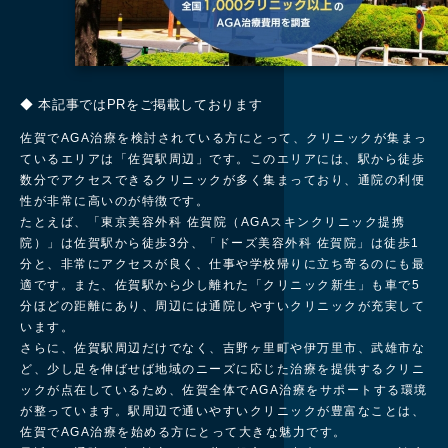
◆ 本記事ではPRをご掲載しております
佐賀でAGA治療を検討されている方にとって、クリニックが集まっ
ているエリアは「佐賀駅周辺」です。このエリアには、駅から徒歩
数分でアクセスできるクリニックが多く集まっており、通院の利便
性が非常に高いのが特徴です。
たとえば、「東京美容外科 佐賀院（AGAスキンクリニック提携
院）」は佐賀駅から徒歩3分、「ドーズ美容外科 佐賀院」は徒歩1
分と、非常にアクセスが良く、仕事や学校帰りに立ち寄るのにも最
適です。また、佐賀駅から少し離れた「クリニック新生」も車で5
分ほどの距離にあり、周辺には通院しやすいクリニックが充実して
います。
さらに、佐賀駅周辺だけでなく、吉野ヶ里町や伊万里市、武雄市な
ど、少し足を伸ばせば地域のニーズに応じた治療を提供するクリニ
ックが点在しているため、佐賀全体でAGA治療をサポートする環境
が整っています。駅周辺で通いやすいクリニックが豊富なことは、
佐賀でAGA治療を始める方にとって大きな魅力です。