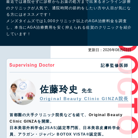
最近では通院せずに診察からお薬の処方まで出来るオンライン診療
のクリニックが人気で、通院時間の節約をしたい方や人目が気にな
る方にはオススメです！
メンズタイムズでは1,000クリニック以上のAGA治療料金を調査
し、本当にAGA治療費用を安く抑えられる佐賀のクリニックを紹介
しています！
更新日：2026年08月03日
記事監修医師
佐藤玲史
先生
Original Beauty Clinic GINZA院長
首都圏の大手クリニック院長などを経て、
Original Beauty
Clinic GINZA
を開業。
日本美容外科学会(JSAS)認定専門医、日本美容皮膚科学会
員、アラガン・ジャパン BOTOX VISTA®️認定医。