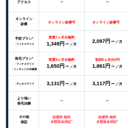
アクセス
ー
ー
オンライン
オンライン診療可
オンライン診療可
診療
実質7ヶ月分無料
予防プラン*
2,097円～
／月
1,349円～
／月
・フィナステリド
発毛プラン*
実質9ヶ月分無料
初回6ヵ月分0円
・フィナステリド
1,650円～
1,861円～
／月
／月
・ミノキシジル内服薬
3,131円～
3,117円～
／月
／月
・デュタステリド
より強い
ー
ー
発毛治療
その他
診察料 無料
診察料 無料
全額返金保証*
全額返金保証*
保証