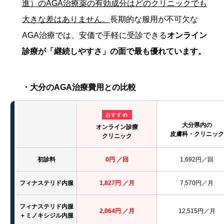
進）のAGA治療薬の有効成分はどのクリニックでも
大きな差はありません。
長期的な服用が不可欠な
AGA治療では、安価で手軽に受診できる
オンライン
診療が「継続しやすさ」の面で最も優れています。
・大分のAGA治療費用との比較
おすすめ
大分県内の
オンライン診療
皮膚科・クリニック
クリニック
初診料
0円 ／回
1,692円／回
フィナステリド内服
1,827円 ／月
7,570円／月
フィナステリド内服
2,064円 ／月
12,515円／月
＋ミノキシジル内服