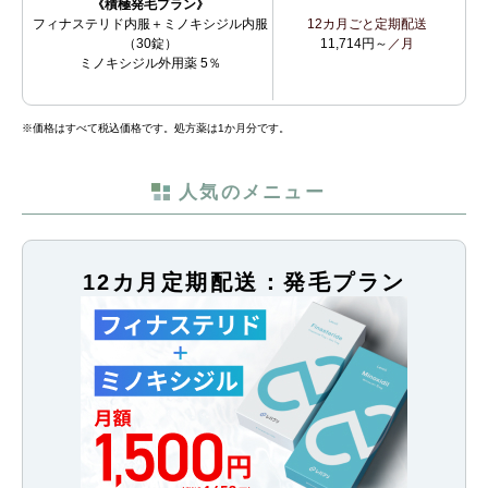
《積極発毛プラン》
フィナステリド内服＋ミノキシジル内服
12カ月ごと定期配送
（30錠）
11,714円～
／月
ミノキシジル外用薬 5％
※価格はすべて税込価格です。処方薬は1か月分です。
人気のメニュー
12カ月定期配送：発毛プラン