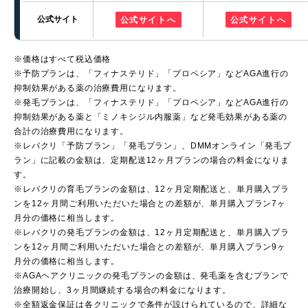
公式サイト
公式サイトへ
公式サイトへ
※価格はすべて税込価格
※予防プランは、「フィナステリド」「プロペシア」などAGA進行の
抑制効果がある薬の治療費用になります。
※発毛プランは、「フィナステリド」「プロペシア」などAGA進行の
抑制効果がある薬と「ミノキシジル内服薬」など発毛効果がある薬の
合計の治療費用になります。
※レバクリ「予防プラン」「発毛プラン」、DMMオンライン「発毛プ
ラン」に記載の金額は、定期配送12ヶ月プランの場合の料金になりま
す。
※レバクリの育毛プランの金額は、12ヶ月定期配送と、単月購入プラ
ンを12ヶ月間ご利用いただいた場合との差額が、単月購入プラン7ヶ
月分の価格に相当します。
※レバクリの発毛プランの金額は、12ヶ月定期配送と、単月購入プラ
ンを12ヶ月間ご利用いただいた場合との差額が、単月購入プラン9ヶ
月分の価格に相当します。
※AGAヘアクリニックの発毛プランの金額は、発毛薬を含むプランで
治療開始し、3ヶ月間継続する場合の料金になります。
※全額返金保証は各クリニックで条件が設けられているので、詳細な