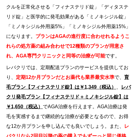
クルを正常化させる「フィナステリド錠」「ディタステ
リド錠」と医学的に発毛効果がある「ミノキシジル錠」
「ミノキシジル外用薬5%」「ミノキシジル外用薬15%」
になります。
プランはAGAの進行度に合わせれるようこ
れらの処方薬の組み合わせで12種類のプランが用意さ
れ、AGA専門クリニックと同等の治療が可能
です。
レバクリでは、定期配送プランのサービスを提供してお
り、
定期12か月プランだと
お薬代も業界最安水準
で、
育
毛プラン【フィナステリド錠】は￥1,349（税込）
、
レバ
クリ発毛プラン【フィナステリド＋ミノキシジル錠】は
￥1,650（税込）
でAGA治療を行えます。AGA治療は発
毛を実感するまで継続的な治療が必要となるので、お得
な12か月プランを申し込んでも良いでしょう。また、
レ
バクリなら2回目以降の薬の購入でもずーっと同じ価格