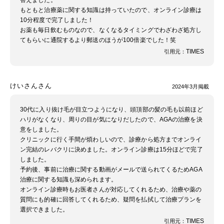
替えました。
もともと治療薬に関する知識は持っていたので、オンライン診療は
10分程度で完了しました！
お薬も毎日飲むものなので、なくなるタイミングでわざわざ処方し
てもらいに通院するより郵送のほうが100倍楽でした！笑
TIMES
引用元：
けいさんさん
2024年3月掲載
30代に入り抜け毛が目立つようになり、頭頂部の髪の毛も以前ほど
ハリがなくなり、周りの目が気になりだしたので、AGAの治療を決
意をしました。
クリニックに行く手間が煩わしいので、診療から処方までオンライ
ン完結のレバクリに決めました。オンライン診療は15分ほどで完了
しました。
予約後、事前に治療に関する動画がメールで送られてくるためAGA
治療に関する知識も深められます。
オンライン診療時もお医者さんが対応してくれるため、治療や薬の
質問にも的確に回答してくれるため、疑問を払拭して治療プランを
選択できました。
TIMES
引用元：